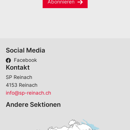
e
Abonnieren
i
*
l
*
Social Media
Facebook
Kontakt
SP Reinach
4153 Reinach
info@sp-reinach.ch
Andere Sektionen