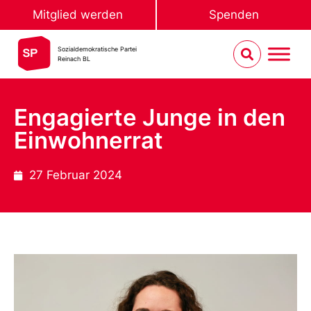
Mitglied werden
Spenden
Sozialdemokratische Partei
Reinach BL
Engagierte Junge in den
Einwohnerrat
27 Februar 2024