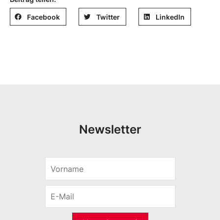
Facebook
Twitter
LinkedIn
Newsletter
V
o
r
E
n
-
a
M
m
a