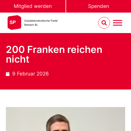
Mitglied werden
Spenden
Sozialdemokratische Partei
Reinach BL
200 Franken reichen
nicht
9 Februar 2026