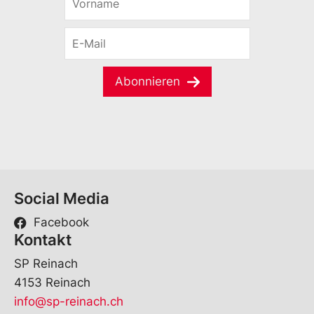
o
r
E
n
-
a
M
m
a
e
Abonnieren
i
*
l
*
Social Media
Facebook
Kontakt
SP Reinach
4153 Reinach
info@sp-reinach.ch