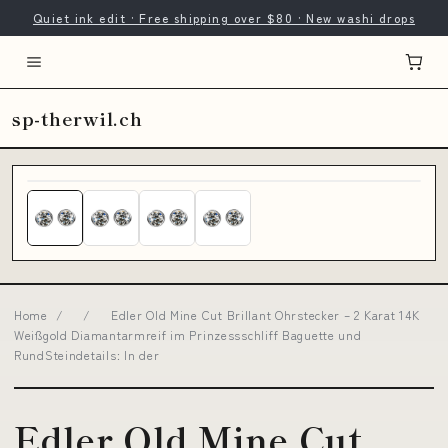
Quiet ink edit · Free shipping over $80 · New washi drops
sp-therwil.ch
Home
/
/
Edler Old Mine Cut Brillant Ohrstecker – 2 Karat 14K
Weißgold Diamantarmreif im Prinzessschliff Baguette und
RundSteindetails: In der
Edler Old Mine Cut