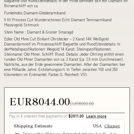
Baguette und RundSteindetails: In der Mitte befindet sich ein Diamant im
Birnenschliff von ca
Funkelndes Diamant-Gliederarmband
9 Kt Princess Cut Wunderschönes Echt Diamant Tennisarmband
Massivgold Schmuck
Stein Name : Diamant & Grüner Smaragd
Edler Old Mine Cut Brillant Ohrstecker – 2 Karat 14K Weißgold
Diamantarmreif im Prinzessschliff Baguette und RundSteindetails: In
derMetallspezifikationen: Weigold 14 Karat. Steinspezifikationen:
Steinname: Old Miner. Schliff: Rund. Details: Jeder Ohrring enthlt einen
runden Old Miner Diamanten von ca. 2 Karat (ca. 7,5 mm Durchmesser).
Natrliche, aus der Erde gewonnene Diamanten. Alter der Diamanten: ber
eine Milliarde Jahre. Entstehungsort: In Tiefen zwischen 150 und 250
Kilometern im Erdmantel. Farbe: G. Reinheit: VS1.
EUR8044.00
EUR8090.00
Pay in 4 interest-free payments of
$2011.00
Learn more
Shipping Estimate
USA
Change
Ships within 48 hours · Estimated delivery
Aug 11
-
Aug