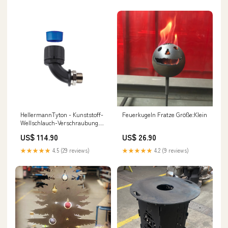
HellermannTyton - Kunststoff-
Feuerkugeln Fratze Größe:Klein
Wellschlauch-Verschraubung
Kunststoffverschr. 90 Grd. 166-
US$ 114.90
US$ 26.90
23110(10) dreh. Außengewinde
− 10 Stück Samsung
★★★★★
4.5 (29 reviews)
★★★★★
4.2 (9 reviews)