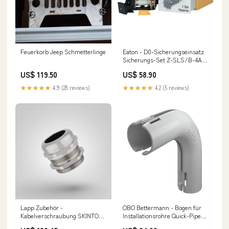
Feuerkorb Jeep Schmetterlinge
Eaton - D0-Sicherungseinsatz
Sicherungs-Set Z-SLS/B-4A
400VAC,220VDC Daikin RXC35D
US$ 119.50
US$ 58.90
★★★★★
4.9 (28 reviews)
★★★★★
4.2 (5 reviews)
Lapp Zubehör -
OBO Bettermann - Bogen für
Kabelverschraubung SKINTOP
Installationsrohre Quick-Pipe-
MS-M 32x1,5 PLUS 53112116 −
Bogen 3000 BMS M20 LGR 90