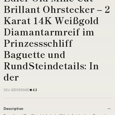
Brillant Ohrstecker – 2
Karat 14K Weißgold
Diamantarmreif im
Prinzessschliff
Baguette und
RundSteindetails: In
der
SKU 42516806482
4.3
Description