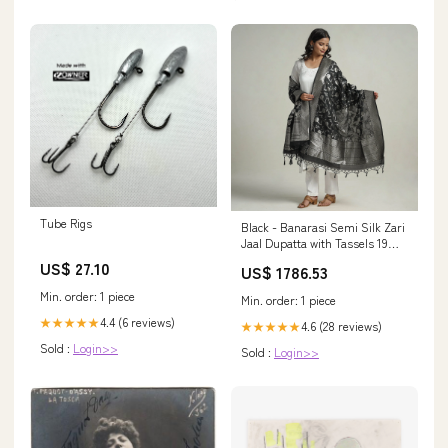
Tube Rigs
Black - Banarasi Semi Silk Zari
Jaal Dupatta with Tassels 19
color-kezi-mens-sweatshirt-
US$ 27.10
US$ 1786.53
off-white
Min. order: 1 piece
Min. order: 1 piece
4.4 (6 reviews)
★★★★★
4.6 (28 reviews)
★★★★★
Sold :
Login>>
Sold :
Login>>