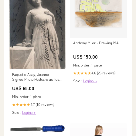
Anthony Miler - Drawing 19A
US$ 150.00
Min. order: 1 piece
4.6 (25 reviews)
★★★★★
Paquot d'Assy, Jeanne -
Signed Photo Postcard as Tosca
Sold :
Login>>
Posters
US$ 65.00
Min. order: 1 piece
4.7 (10 reviews)
★★★★★
Sold :
Login>>