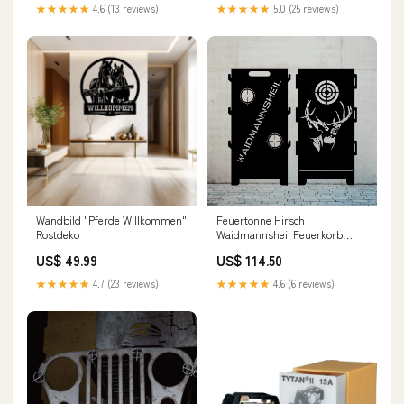
★★★★★
4.6 (13 reviews)
★★★★★
5.0 (25 reviews)
Wandbild "Pferde Willkommen"
Feuertonne Hirsch
Rostdeko
Waidmannsheil Feuerkorb
Feuertonnen Inseln/Urlaub
US$ 49.99
US$ 114.50
★★★★★
4.7 (23 reviews)
★★★★★
4.6 (6 reviews)