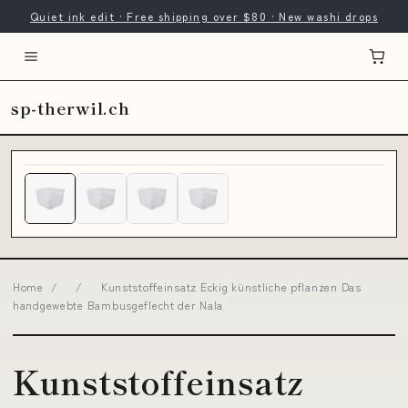
Quiet ink edit · Free shipping over $80 · New washi drops
sp-therwil.ch
Home
/
/
Kunststoffeinsatz Eckig künstliche pflanzen Das
handgewebte Bambusgeflecht der Nala
Kunststoffeinsatz