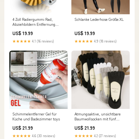
4 Zoll Radiergummi Rad,
Schlanke Lederhose Größe:XL
Abziehbildern Entfernung
Werkzeug DICKE:20MM
US$ 19.99
US$ 19.99
★★★★★
4.1 (16 reviews)
★★★★★
4.9 (18 reviews)
Schimmelentferner Gel für
Atmungsaktive, unsichtbare
Küche und Badezimmer toys
Baumwollsocken mit fünf
Fingern（5 Paar） baby
US$ 21.99
US$ 21.99
products
★★★★★
4.6 (30 reviews)
★★★★★
4.2 (27 reviews)