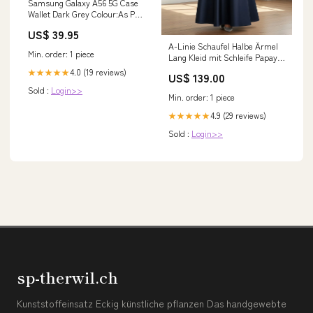
Samsung Galaxy A56 5G Case
Wallet Dark Grey Colour:As Per
Photo
US$ 39.95
A-Linie Schaufel Halbe Ärmel
Min. order: 1 piece
Lang Kleid mit Schleife Papaya
Größe:EU38
4.0 (19 reviews)
★★★★★
US$ 139.00
Sold :
Login>>
Min. order: 1 piece
4.9 (29 reviews)
★★★★★
Sold :
Login>>
sp-therwil.ch
Kunststoffeinsatz Eckig künstliche pflanzen Das handgewebte