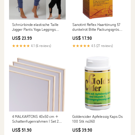
Schnürbinde elastische Taille
Sanotint Reflex Haartönung 57
Jogger Pants Yoga Leggings
dunkelrot Bitte Packungsgrösse
Größe:M
auswählen::Sanotint Reflex
US$ 23.99
US$ 17.90
Haartönung 57 dunkelrot
★★★★★
4.1 (6 reviews)
★★★★★
4.5 (27 reviews)
4 MALKARTONS 40x50 cm +
Goldencider Apfelessig Kaps Ds
Schattenfugenrahmen | Set 2er;
100 Stk no360
rechteckig
US$ 51.90
US$ 39.90