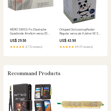
WERO SWISS Fix Elastische
Ortopad Occlusionspflaster
Gazebinde 4mx6cm weiss 20
Regular weiss ab 4 Jahre 50 Stk
Stk Bitte Packungsgrösse
Bitte Packungsgrösse
US$ 29.50
US$ 43.90
auswählen::WERO SWISS Fix
auswählen::Ortopad
Elastische Gazebinde 4mx6cm
Occlusionspflaster Regular
★★★★★
4.7 (5 reviews)
★★★★★
4.9 (11 reviews)
weiss 20 Stk
weiss ab 4 Jahre 50 Stk
Recommand Products