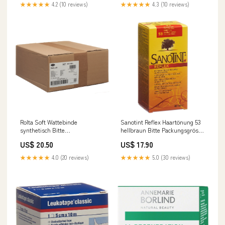
★★★★★
4.2 (10 reviews)
★★★★★
4.3 (10 reviews)
Rolta Soft Wattebinde
Sanotint Reflex Haartönung 53
synthetisch Bitte
hellbraun Bitte Packungsgrösse
Packungsgrösse
auswählen::Sanotint Reflex
US$ 20.50
US$ 17.90
auswählen::Rolta Soft
Haartönung 53 hellbraun
Wattebinde 10cmx3m
★★★★★
4.0 (20 reviews)
★★★★★
5.0 (30 reviews)
synthetisch 30 Stk