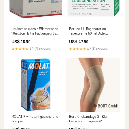
Leukotape classic Pflasterband
Börlind LL Regeneration
10mx5cm Bitte Packungsgrösse
Tagescreme 50 ml Bitte
auswählen::Leukotape classic
Packungsgrösse
US$ 18.90
US$ 47.90
Pflasterband 10mx5cm
auswählen::Börlind LL
Regeneration Tagescreme 50 ml
★★★★★
4.9 (27 reviews)
★★★★★
4.2 (16 reviews)
MOLAT Plv instant gesicht-und-
Bort Kniebandage S -32cm
koerper
beige spinimages=72