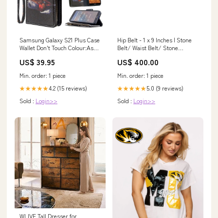
Samsung Galaxy S21 Plus Case
Hip Belt - 1 x 9 Inches | Stone
Wallet Don't Touch Colour:As
Belt/ Waist Belt/ Stone
Per Photo
Jewellery for Deity Hindu
US$ 39.95
US$ 400.00
mythological stories
Min. order: 1 piece
Min. order: 1 piece
4.2 (15 reviews)
5.0 (9 reviews)
★★★★★
★★★★★
Sold :
Login>>
Sold :
Login>>
WLIVE Tall Dresser for