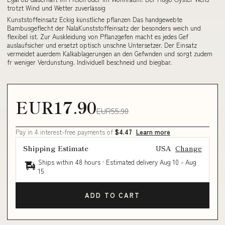
trotzt Wind und Wetter zuverlässig
Kunststoffeinsatz Eckig künstliche pflanzen Das handgewebte
Bambusgeflecht der NalaKunststoffeinsatz der besonders weich und
flexibel ist. Zur Auskleidung von Pflanzgefen macht es jedes Gef
auslaufsicher und ersetzt optisch unschne Untersetzer. Der Einsatz
vermeidet auerdem Kalkablagerungen an den Gefwnden und sorgt zudem
fr weniger Verdunstung. Individuell beschneid und biegbar.
EUR17.90
EUR55.90
Pay in 4 interest-free payments of
$4.47
Learn more
Shipping Estimate
USA
Change
Ships within 48 hours · Estimated delivery
Aug 10
-
Aug
15
ADD TO CART