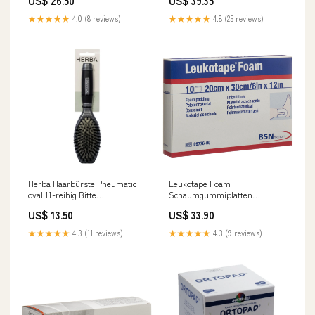
US$ 26.50
US$ 39.35
★★★★★
4.0 (8 reviews)
★★★★★
4.8 (25 reviews)
Herba Haarbürste Pneumatic
Leukotape Foam
oval 11-reihig Bitte
Schaumgummiplatten
Packungsgrösse
20x30cm 10 Stk Bitte
US$ 13.50
US$ 33.90
auswählen::Herba Haarbürste
Packungsgrösse
Pneumatic oval 11-reihig
auswählen::Leukotape Foam
★★★★★
4.3 (11 reviews)
★★★★★
4.3 (9 reviews)
Schaumgummiplatten
20x30cm 10 Stk